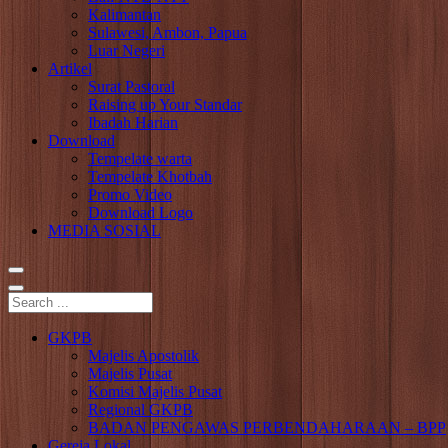
Kalimantan
Sulawesi, Ambon, Papua
Luar Negeri
Artikel
Surat Pastoral
Raising up Your Standar
Ibadah Harian
Download
Tempelate warta
Tempelate Khotbah
Promo Video
Download Logo
MEDIA SOSIAL
GKPB
Majelis Apostolik
Majelis Pusat
Komisi Majelis Pusat
Regional GKPB
BADAN PENGAWAS PERBENDAHARAAN – BPP
Gereja Lokal