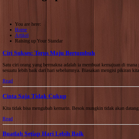
You are here:
Home
Artikel
Raising up Your Standar
Ciri Sukses: Terus Maju Bertumbuh
Satu ciri orang yang bermakna adalah ia membuat kemajuan di mana p
sesuatu lebih baik dari hari sebelumnya. Biasakan mengisi pikiran k
Read
Cinta Saja Tidak Cukup
Kita tidak bisa mengubah kemarin. Besok mungkin tidak akan datang.
Read
Buatlah Setiap Hari Lebih Baik