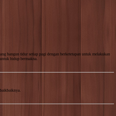
yang bangun tidur setiap pagi dengan berketetapan untuk melakukan
i untuk hidup bermakna.
baik­baiknya.