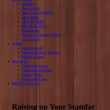
Sumatra
Jawa Timur
Jawa Tengah & DIY
Jawa Barat
JABOTABEK
Bali-NTB-NTT
Kalimantan
Sulawesi, Ambon, Papua
Luar Negeri
Artikel
Surat Pastoral
Raising up Your Standar
Ibadah Harian
Download
Tempelate warta
Tempelate Khotbah
Promo Video
Download Logo
MEDIA SOSIAL
Raising up Your Standar