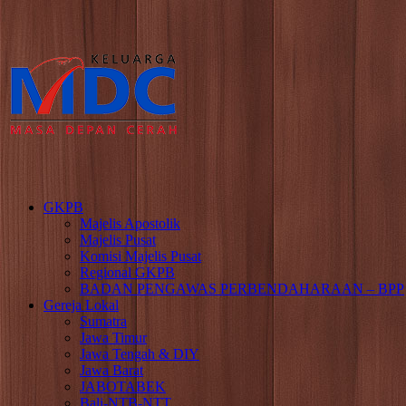
GKPB
Majelis Apostolik
Majelis Pusat
Komisi Majelis Pusat
Regional GKPB
BADAN PENGAWAS PERBENDAHARAAN – BPP
Gereja Lokal
Sumatra
Jawa Timur
Jawa Tengah & DIY
Jawa Barat
JABOTABEK
Bali-NTB-NTT