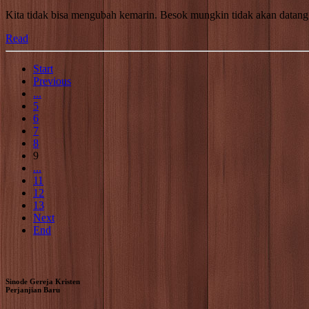
Kita tidak bisa mengubah kemarin. Besok mungkin tidak akan datang.
Read
Start
Previous
...
5
6
7
8
9
...
11
12
13
Next
End
Sinode Gereja Kristen
Perjanjian Baru