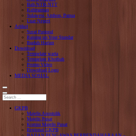
Bali-NTB-NTT
Kalimantan
Sulawesi, Ambon, Papua
Luar Negeri
Artikel
Surat Pastoral
Raising up Your Standar
Ibadah Harian
Download
Tempelate warta
Tempelate Khotbah
Promo Video
Download Logo
MEDIA SOSIAL
GKPB
Majelis Apostolik
Majelis Pusat
Komisi Majelis Pusat
Regional GKPB
BADAN PENGAWAS PERBENDAHARAAN –