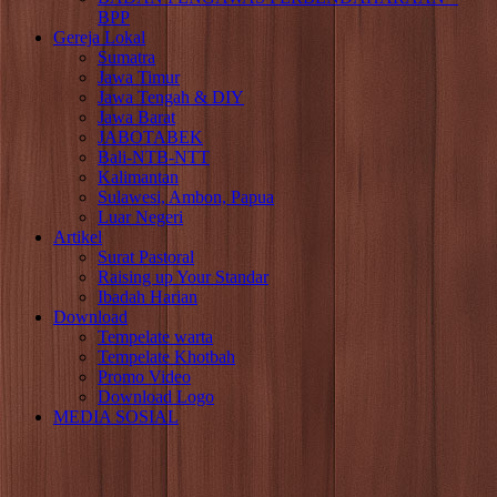
BPP
Gereja Lokal
Sumatra
Jawa Timur
Jawa Tengah & DIY
Jawa Barat
JABOTABEK
Bali-NTB-NTT
Kalimantan
Sulawesi, Ambon, Papua
Luar Negeri
Artikel
Surat Pastoral
Raising up Your Standar
Ibadah Harian
Download
Tempelate warta
Tempelate Khotbah
Promo Video
Download Logo
MEDIA SOSIAL