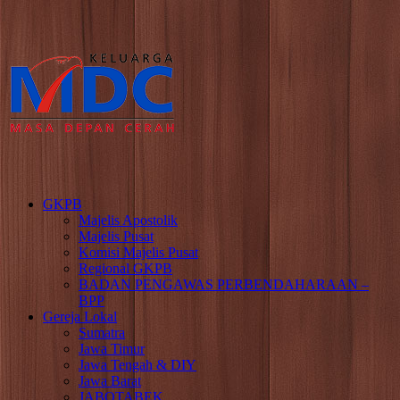
GKPB
Majelis Apostolik
Majelis Pusat
Komisi Majelis Pusat
Regional GKPB
BADAN PENGAWAS PERBENDAHARAAN –
BPP
Gereja Lokal
Sumatra
Jawa Timur
Jawa Tengah & DIY
Jawa Barat
JABOTABEK