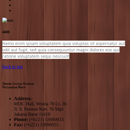
aan
Nemo enim ipsam voluptatem quia voluptas sit aspernatur aut
odit aut fugit, sed quia consequuntur magni dolores eos qui
ratione voluptatem sequi nesciunt
back to top
Sinode Gereja Kristen
Perjanjian Baru
Address:
MDC Hall, Wisma 76 Lt. 26
Jl. S. Parman Kav. 76 Slipi
Jakarta Barat 11410
Phone:
(+6221) 53690033
Fax:
(+6221) 53690055