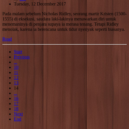
Tuesday, 12 December 2017
Pada malam sebelum Nicholas Ridley, seorang martir Kristen (1500-
1555) di eksekusi, saudara laki-lakinya menawarkan diri untuk
menemaninya di penjara supaya ia merasa tenang. Tetapi Ridley
menolak, karena ia berencana untuk tidur nyenyak seperti biasanya.
Read
Start
Previous
...
10
11
12
13
14
...
16
17
18
Next
End