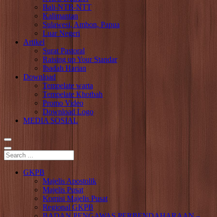
Bali-NTB-NTT
Kalimantan
Sulawesi, Ambon, Papua
Luar Negeri
Artikel
Surat Pastoral
Raising up Your Standar
Ibadah Harian
Download
Tempelate warta
Tempelate Khotbah
Promo Video
Download Logo
MEDIA SOSIAL
GKPB
Majelis Apostolik
Majelis Pusat
Komisi Majelis Pusat
Regional GKPB
BADAN PENGAWAS PERBENDAHARAAN –