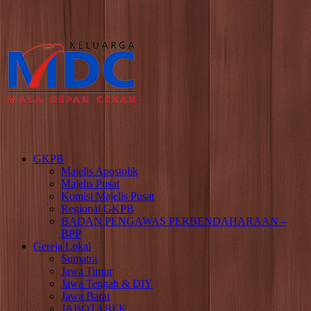
GKPB
Majelis Apostolik
Majelis Pusat
Komisi Majelis Pusat
Regional GKPB
BADAN PENGAWAS PERBENDAHARAAN –
BPP
Gereja Lokal
Sumatra
Jawa Timur
Jawa Tengah & DIY
Jawa Barat
JABOTABEK