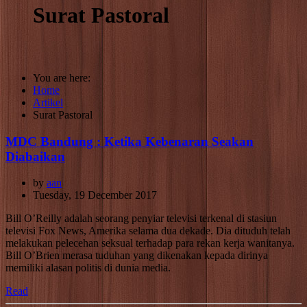
Surat Pastoral
You are here:
Home
Artikel
Surat Pastoral
MDC Bandung : Ketika Kebenaran Seakan
Diabaikan
by
aan
Tuesday, 19 December 2017
Bill O’Reilly adalah seorang penyiar televisi terkenal di stasiun
televisi Fox News, Amerika selama dua dekade. Dia dituduh telah
melakukan pelecehan seksual terhadap para rekan kerja wanitanya.
Bill O’Brien merasa tuduhan yang dikenakan kepada dirinya
memiliki alasan politis di dunia media.
Read