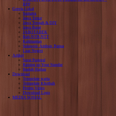
BPP
Gereja Lokal
Sumatra
Jawa Timur
Jawa Tengah & DIY
Jawa Barat
JABOTABEK
Bali-NTB-NTT
Kalimantan
Sulawesi, Ambon, Papua
Luar Negeri
Artikel
Surat Pastoral
Raising up Your Standar
Ibadah Harian
Download
Tempelate warta
Tempelate Khotbah
Promo Video
Download Logo
MEDIA SOSIAL