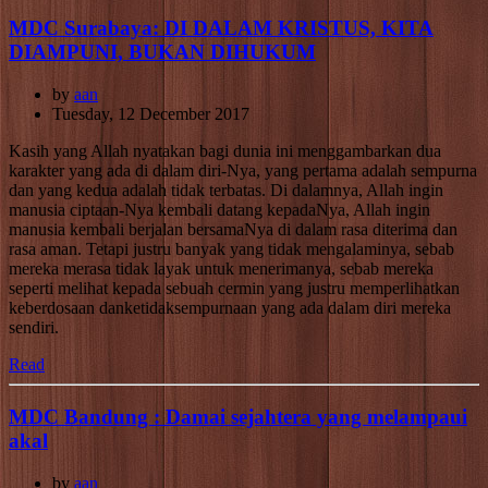
MDC Surabaya: DI DALAM KRISTUS, KITA
DIAMPUNI, BUKAN DIHUKUM
by
aan
Tuesday, 12 December 2017
Kasih yang Allah nyatakan bagi dunia ini menggambarkan dua
karakter yang ada di dalam diri-Nya, yang pertama adalah sempurna
dan yang kedua adalah tidak terbatas. Di dalamnya, Allah ingin
manusia ciptaan-Nya kembali datang kepadaNya, Allah ingin
manusia kembali berjalan bersamaNya di dalam rasa diterima dan
rasa aman. Tetapi justru banyak yang tidak mengalaminya, sebab
mereka merasa tidak layak untuk menerimanya, sebab mereka
seperti melihat kepada sebuah cermin yang justru memperlihatkan
keberdosaan danketidaksempurnaan yang ada dalam diri mereka
sendiri.
Read
MDC Bandung : Damai sejahtera yang melampaui
akal
by
aan